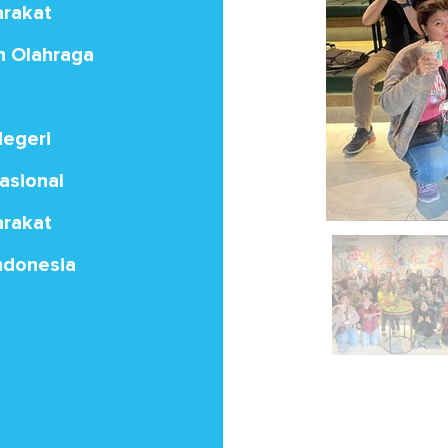
rakat
 Olahraga
Negeri
asional
rakat
Indonesia