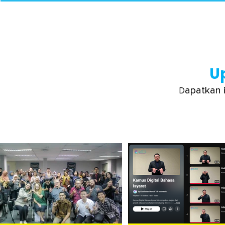
U
apatkan 
D