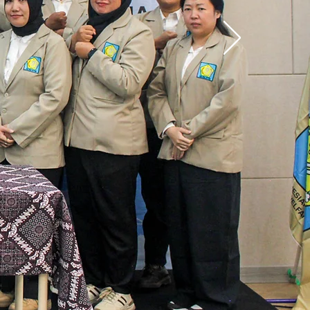
A TULI
es segala aspek