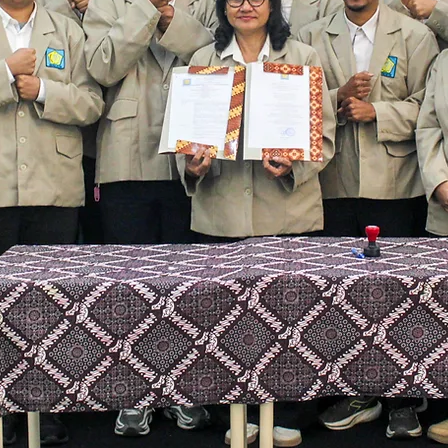
KA AKSES KE DUNI
n kesetaraan hak penyandang Tuli dalam mengaks
di kehidupan bermasyarakat Indonesia
Kontak Kami