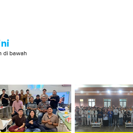
ni
n di bawah