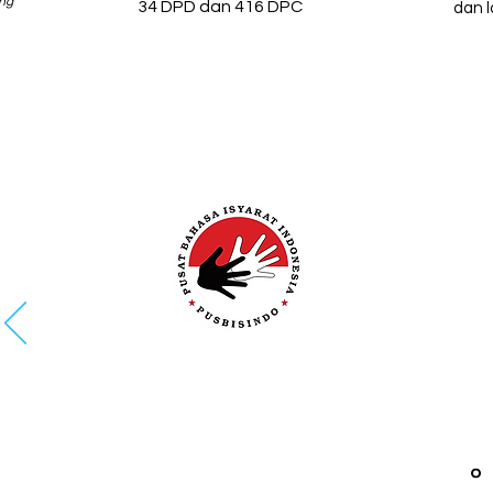
ng
34 DPD dan 416 DPC
dan l
PUSBISINDO
Pusat Bahasa Isyarat Indonesia