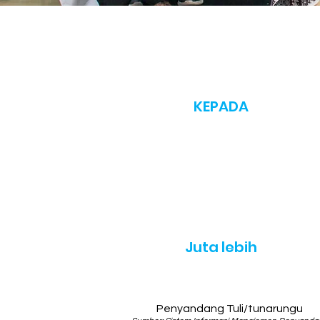
KEPADA
18
Juta lebih
Penyandang Tuli/tunarungu