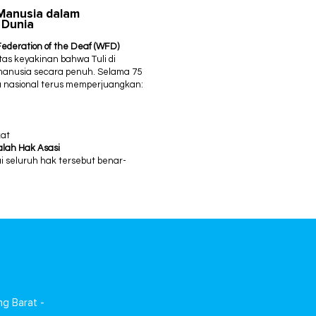
Manusia dalam
 Dunia
Federation of the Deaf (WFD)
as keyakinan bahwa Tuli di
 manusia secara penuh.
Selama 75
a nasional terus memperjuangkan:
kat
alah Hak Asasi
i seluruh hak tersebut benar-
ng Barat -