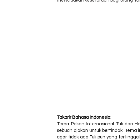
mewujudkan kesetaraan bagi orang Tuli 
Takarir Bahasa Indonesia:
Tema Pekan Internasional Tuli dan Har
sebuah ajakan untuk bertindak. Tema 
agar tidak ada Tuli pun yang tertingg