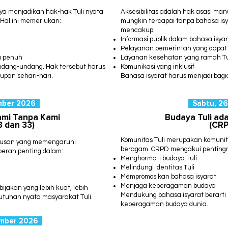
a menjadikan hak-hak Tuli nyata
Aksesibilitas adalah hak asasi man
Hal ini memerlukan:
mungkin tercapai tanpa bahasa isy
mencakup:
Informasi publik dalam bahasa isya
Pelayanan pemerintah yang dapat 
a penuh
Layanan kesehatan yang ramah Tu
undang-undang. Hak tersebut harus
Komunikasi yang inklusif
dupan sehari-hari.
Bahasa isyarat harus menjadi bagian
mber 2026
Sabtu, 2
ami Tanpa Kami
Budaya Tuli ad
3 dan 33)
(CRP
Komunitas Tuli merupakan komunit
utusan yang memengaruhi
beragam.
CRPD mengakui penting
 peran penting dalam:
Menghormati budaya Tuli
Melindungi identitas Tuli
Mempromosikan bahasa isyarat
Menjaga keberagaman budaya
jakan yang lebih kuat, lebih
Mendukung bahasa isyarat berarti
utuhan nyata masyarakat Tuli.
keberagaman budaya dunia.
ember 2026