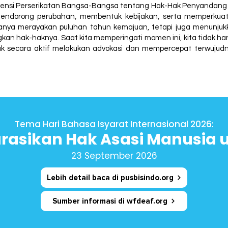
vensi Perserikatan Bangsa-Bangsa tentang Hak-Hak Penyandang D
mendorong perubahan, membentuk kebijakan, serta memperkua
hanya merayakan puluhan tahun kemajuan, tetapi juga menunjuk
n hak-haknya. Saat kita memperingati momen ini, kita tidak hany
tuk secara aktif melakukan advokasi dan mempercepat terwujudn
Tema Hari Bahasa Isyarat Internasional 2026:
rasikan Hak Asasi Manusia un
23 September 2026
Lebih detail baca di pusbisindo.org
Sumber informasi di wfdeaf.org