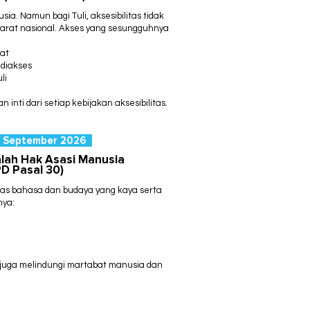
usia.
Namun bagi Tuli, aksesibilitas tidak
arat nasional.
Akses yang sesungguhnya
rat
diakses
li
 inti dari setiap kebijakan aksesibilitas.
6 September 2026
alah Hak Asasi Manusia
D Pasal 30)
as bahasa dan budaya yang kaya serta
nya:
 juga melindungi martabat manusia dan