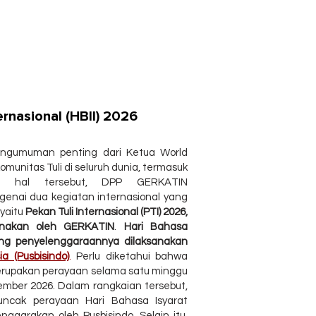
Tentang Kami
Kontak Kami
i
ernasional (HBII) 2026
engumuman penting dari Ketua World
omunitas Tuli di seluruh dunia, termasuk
an hal tersebut, DPP GERKATIN
enai dua kegiatan internasional yang
yaitu
Pekan Tuli Internasional (PTI) 2026,
anakan oleh GERKATIN
.
Hari Bahasa
 yang penyelenggaraannya dilaksanakan
a (Pusbisindo)
.
Perlu diketahui bahwa
 merupakan perayaan selama satu minggu
mber 2026. Dalam rangkaian tersebut,
ncak perayaan Hari Bahasa Isyarat
lenggarakan oleh Pusbisindo.
Selain itu,