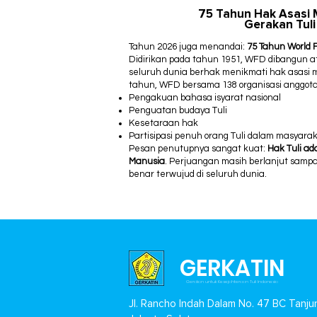
75 Tahun Hak Asasi 
Gerakan Tuli
Tahun 2026 juga menandai:
75 Tahun World 
Didirikan pada tahun 1951, WFD dibangun at
seluruh dunia berhak menikmati hak asasi
tahun, WFD bersama 138 organisasi anggot
Pengakuan bahasa isyarat nasional
Penguatan budaya Tuli
Kesetaraan hak
Partisipasi penuh orang Tuli dalam masyara
Pesan penutupnya sangat kuat:
Hak Tuli ad
Manusia
.
Perjuangan masih berlanjut sampa
benar terwujud di seluruh dunia.
GERKATIN
Gerakan untuk Kesejahteraan Tuli Indonesia
Jl. Rancho Indah Dalam No. 47 BC Tanju