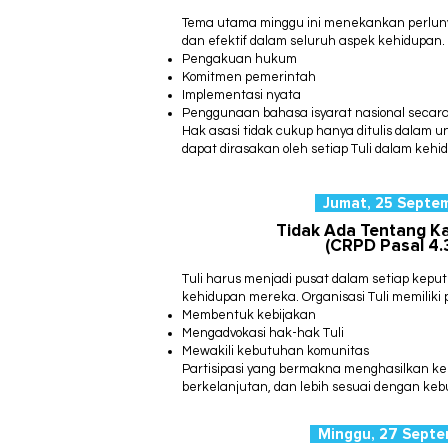
Tema utama minggu ini menekankan perluny
dan efektif dalam seluruh aspek kehidupan.
Pengakuan hukum
Komitmen pemerintah
Implementasi nyata
Penggunaan bahasa isyarat nasional secar
Hak asasi tidak cukup hanya ditulis dalam 
dapat dirasakan oleh setiap Tuli dalam kehi
Jumat, 25 Septe
Tidak Ada Tentang K
(CRPD Pasal 4.
Tuli harus menjadi pusat dalam setiap kep
kehidupan mereka.
Organisasi Tuli memiliki
Membentuk kebijakan
Mengadvokasi hak-hak Tuli
Mewakili kebutuhan komunitas
Partisipasi yang bermakna menghasilkan kebi
berkelanjutan, dan lebih sesuai dengan keb
Minggu, 27 Sept