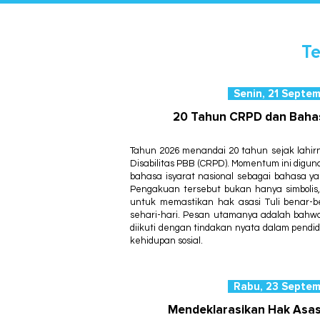
Te
Senin, 21 Septe
20 Tahun CRPD dan Bahas
Tahun 2026 menandai 20 tahun sejak lahi
Disabilitas PBB (CRPD).
Momentum ini digu
bahasa isyarat nasional sebagai bahasa y
Pengakuan tersebut bukan hanya simbolis
untuk memastikan hak asasi Tuli benar-b
sehari-hari.
Pesan utamanya adalah bahwa
diikuti dengan tindakan nyata dalam pendidi
kehidupan sosial.
Rabu, 23 Septe
Mendeklarasikan Hak Asasi