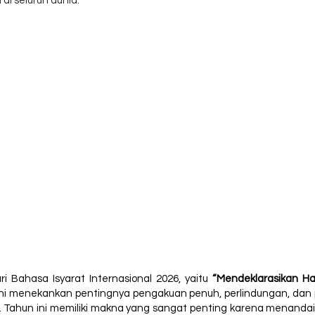
di seluruh dunia.
i Bahasa Isyarat Internasional 2026, yaitu
“Mendeklarasikan Hak
ini menekankan pentingnya pengakuan penuh, perlindungan, dan pe
al.​ Tahun ini memiliki makna yang sangat penting karena menanda