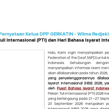
Beranda
Artikel
Program
Pernyataan Ketua DPP GERKATIN - Wilma Redjek
i Internasional (PTI) dan Hari Bahasa Isyarat Int
Halo, Kami ingin menyampaikan p
Federation of the Deaf (WFD) untuk k
Indonesia. Sehubungan deng
menyampaikan informasi resmi meng
akan dilaksanakan pada tahun 2026, 
yang penyelenggaraannya dilaks
Isyarat Internasional (HBII) 2026,
oleh
Pusat Bahasa Isyarat Indonesi
Pekan Tuli Internasional (PTI) 2026
yang berlangsung pada 21–27 Septe
23 September 2026 merupakan pu
Internasional (HBII) 2026 yang dise