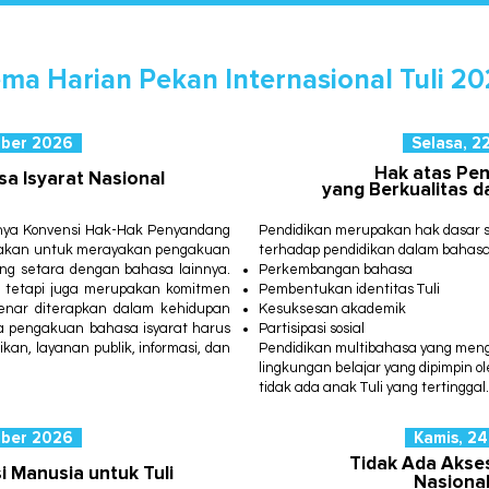
ma Harian Pekan Internasional Tuli 2
mber 2026
Selasa, 2
Hak atas Pen
a Isyarat Nasional
yang Berkualitas da
rnya Konvensi Hak-Hak Penyandang
Pendidikan merupakan hak dasar 
nakan untuk merayakan pengakuan
terhadap pendidikan dalam bahasa 
ang setara dengan bahasa lainnya.
Perkembangan bahasa
, tetapi juga merupakan komitmen
Pembentukan identitas Tuli
enar diterapkan dalam kehidupan
Kesuksesan akademik
 pengakuan bahasa isyarat harus
Partisipasi sosial
kan, layanan publik, informasi, dan
Pendidikan multibahasa yang meng
lingkungan belajar yang dipimpin 
tidak ada anak Tuli yang tertinggal.
mber 2026
Kamis, 2
Tidak Ada Akse
 Manusia untuk Tuli
Nasiona