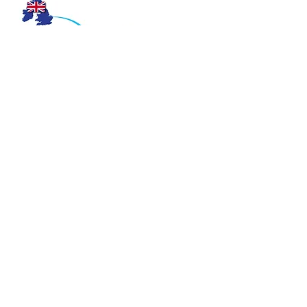
Selama eksplorasi daerah Indonesia,
Herbert bersama Juru Bahasa Isyarat Tuli
dari Indonesia yaitu Laura dan Dafi
bersama-sama menyurvei, mengekplorasi
dan mengadakan lokakarya kesehatan
mental Tuli untuk komunitas Tuli setiap
daerah Indonesia, didukung oleh
organisasi Tuli Indonesia yaitu Gerkatin,
serta juga didukung oleh PLJ Indonesia
dan Pusbisindo
Kegiatan Audiensi dan Lokakarya
Kesehatan Mental Tuli Indonesia
Berbagai kegiatan dalam program
Kesehatan Mental Tuli sepanjang