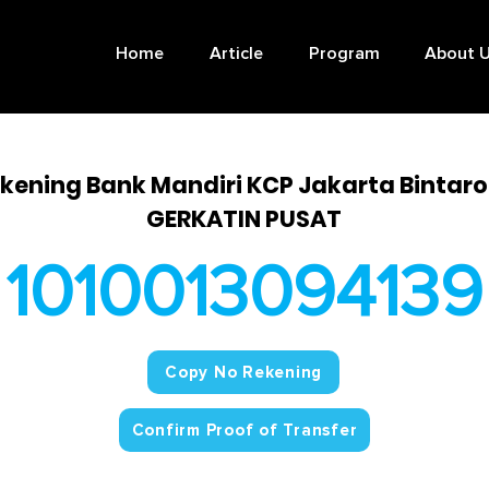
Home
Article
Program
About 
kening Bank Mandiri KCP Jakarta Bintar
GERKATIN PUSAT
1010013094139
Copy No Rekening
Confirm Proof of Transfer