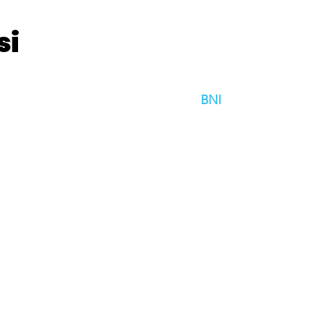
si
BNI