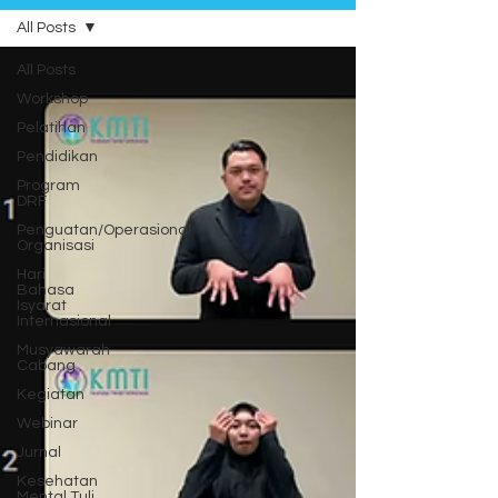
All Posts
All Posts
Workshop
Pelatihan
Pendidikan
Program
DRF
Penguatan/Operasional
Organisasi
Hari
Bahasa
Isyarat
Internasional
Musyawarah
Cabang
Kegiatan
Webinar
Jurnal
Kesehatan
Mental Tuli